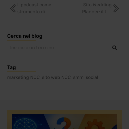
Il podcast come
Sito Wedding
strumento di
Planner: il tuo
divulgazione
strumento di
medica
branding
Cerca nel blog
Tag
marketing NCC
sito web NCC
smm
social