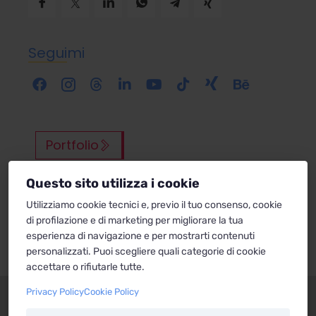
Sfondo chiaro
Sfondo scuro
Più saturazione
Seguimi
Meno saturazione
Nascondi immagini
Portfolio
Cursore grande
Guida lettura
Evidenzia focus
Questo sito utilizza i cookie
Blog
Utilizziamo cookie tecnici e, previo il tuo consenso, cookie
Ferma animazioni
di profilazione e di marketing per migliorare la tua
esperienza di navigazione e per mostrarti contenuti
personalizzati. Puoi scegliere quali categorie di cookie
accettare o rifiutarle tutte.
Lettura pagina
Struttura pagina
Privacy Policy
Cookie Policy
Cookie Policy
Privacy
Note legali
Ripristina