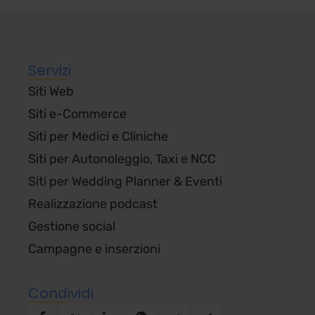
Servizi
Siti Web
Siti e-Commerce
Testo più grande
Testo più piccolo
Font leggibile
Siti per Medici e Cliniche
Siti per Autonoleggio, Taxi e NCC
Siti per Wedding Planner & Eventi
Font dislessia
Interlinea
Spaz. lettere
Realizzazione podcast
Gestione social
Spaz. parole
Allinea sinistra
Evidenzia link
Campagne e inserzioni
Condividi
Alto contrasto
Inverti colori
Scala di grigi